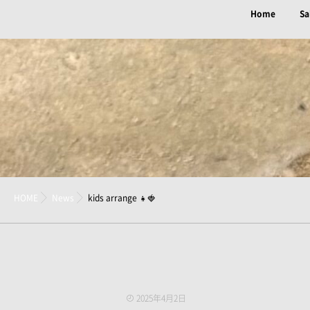
Home
Sa
HOME
News
kids arrange 👧🍓
2025年4月2日