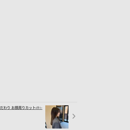
だわり お顔周りカット⛅️✨