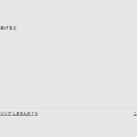
あげると
ジング しませんか？🫧
こ