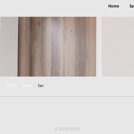
Home
Sa
HOME
News
fan
2023年6月9日